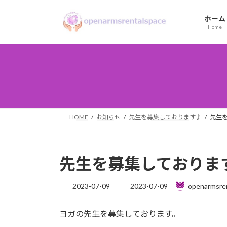
コ
ナ
ン
ビ
ホーム
Home
テ
ゲ
ン
ー
ツ
シ
へ
ョ
ス
ン
キ
に
ッ
移
プ
動
HOME
お知らせ
先生を募集しております♪
先生
先生を募集しておりま
最
2023-07-09
2023-07-09
openarmsre
終
更
ヨガの先生を募集しております。
新
日